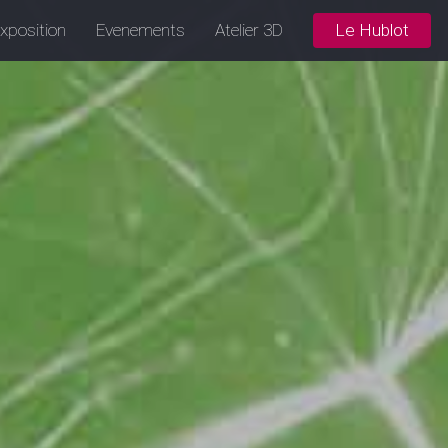
xposition
Evenements
Atelier 3D
Le Hublot