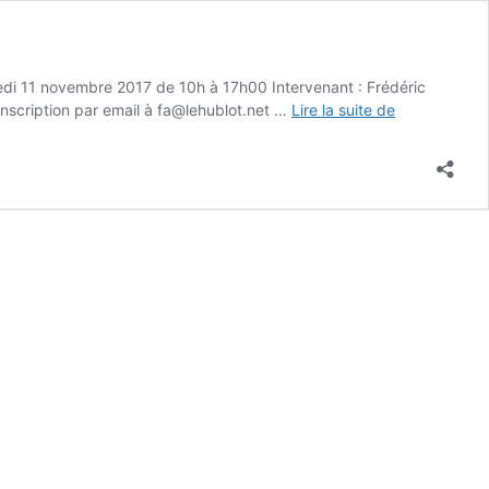
redi 11 novembre 2017 de 10h à 17h00 Intervenant : Frédéric
ConnecTIC
 inscription par email à fa@lehublot.net …
Lire la suite de
Lab
3D
Movimenta