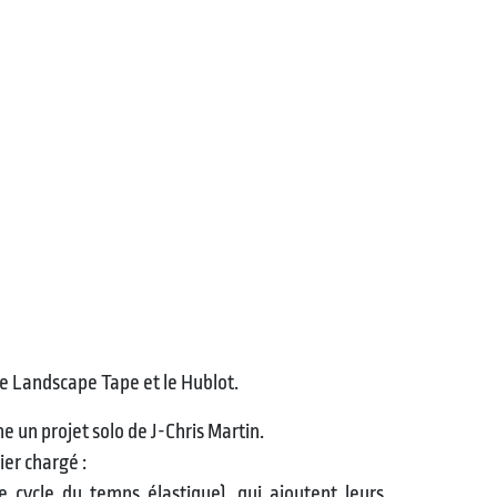
he Landscape Tape et le Hublot.
e un projet solo de J-Chris Martin.
ier chargé :
 cycle du temps élastique), qui ajoutent leurs