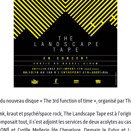
 du nouveau disque « The 3rd function of time », organisé par T
unk, kraut et psyché/space rock, The Landscape Tape est à l’origin
omposait tout, il s’est adjoint les services de deux acolytes au cas
!) et Cyrille Mellerio (de Chevelure, Demain le Futur et Le