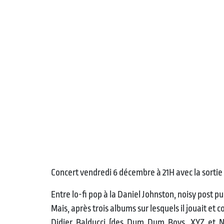
Concert vendredi 6 décembre à 21H avec la sortie
Entre lo-fi pop à la Daniel Johnston, noisy post p
Mais, après trois albums sur lesquels il jouait et c
Didier Balducci (des Dum Dum Boys, XYZ et NON