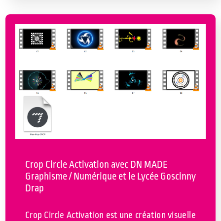
Crop Circle Activation avec DN MADE
Graphisme / Numérique et le Lycée Goscinny
Drap
Crop Circle Activation est une création visuelle