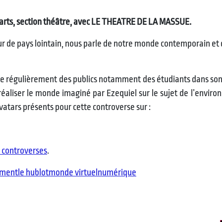
 arts, section théâtre, avec LE THEATRE DE LA MASSUE.
ur de pays lointain, nous parle de notre monde contemporain et d
ille régulièrement des publics notamment des étudiants dans son
 réaliser le monde imaginé par Ezequiel sur le sujet de l’envir
vatars présents pour cette controverse sur :
s controverses
.
ement
le hublot
monde virtuel
numérique