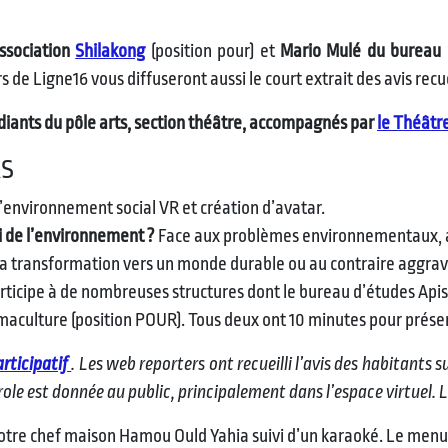
ssociation
Shilakong
(position pour) et
Mario Mulé du bureau
e Ligne16 vous diffuseront aussi le court extrait des avis recuei
diants du pôle arts, section théâtre, accompagnés par
le Théâtr
RS
’environnement social VR et création d’avatar.
i de l’environnement ?
Face aux problèmes environnementaux, au
la transformation vers un monde durable ou au contraire aggraver 
 participe à de nombreuses structures dont le bureau d’études Api
rmaculture (position POUR). Tous deux ont 10 minutes pour prése
rticipatif
. Les web reporters ont recueilli l’avis des habitants s
parole est donnée au public, principalement dans l’espace virtuel.
otre chef maison Hamou Ould Yahia suivi d’un karaoké. Le menu d