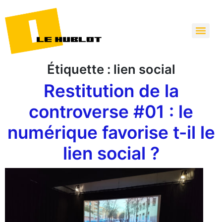
Étiquette :
lien social
Restitution de la
controverse #01 : le
numérique favorise t-il le
lien social ?