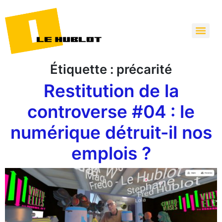
Étiquette :
précarité
Restitution de la
controverse #04 : le
numérique détruit-il nos
emplois ?