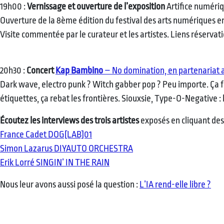
19h00 :
Vernissage et ouverture de l’exposition
Artifice numériqu
Ouverture de la 8ème édition du festival des arts numériques en
Visite commentée par le curateur et les artistes. Liens réservat
20h30 :
Concert
Kap Bambino
– No domination, en partenariat 
Dark wave, electro punk ? Witch gabber pop ? Peu importe. Ça fra
étiquettes, ça rebat les frontières. Siouxsie, Type-O-Negative :
Écoutez les interviews des trois artistes
exposés en cliquant des
France Cadet DOG[LAB]01
Simon Lazarus DIYAUTO ORCHESTRA
Erik Lorré SINGIN’ IN THE RAIN
Nous leur avons aussi posé la question :
L’IA rend-elle libre ?