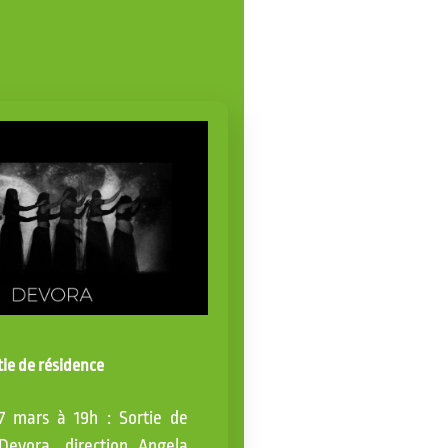
tie de résidence
7 mars à 19h : Sortie de
Devora, direction Angela