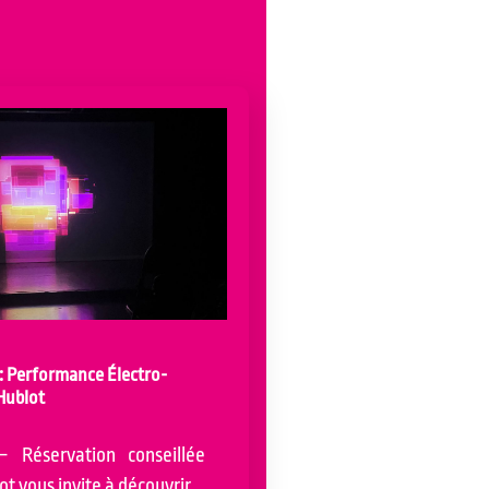
 Performance Électro-
Hublot
 Réservation conseillée
lot vous invite à découvrir…