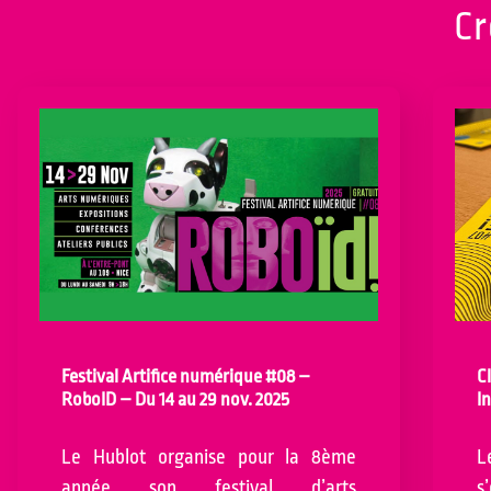
Cr
Festival Artifice numérique #08 –
C
RoboID – Du 14 au 29 nov. 2025
I
Le Hublot organise pour la 8ème
L
année son festival d’arts
s