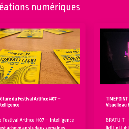
éations numériques
lôture du Festival Artifice #07 –
TIMEPOINT :
ntelligence
Visuelle au 
e Festival Artifice #07 – Intelligence
GRATUIT –
’est achevé après deux semaines…
(ici) Le Hub