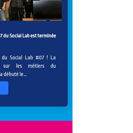
7 du Social Lab est terminée
n du Social Lab #07 ! La
n sur les métiers du
a débuté le…