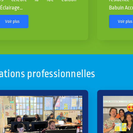
’Éclairage…
Babuin Accu
Voir plus
Voir plus
tions professionnelles