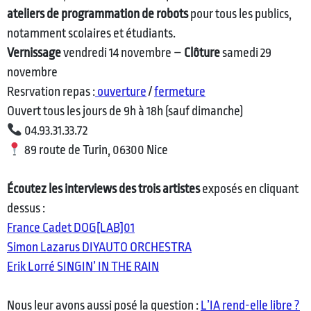
ateliers de programmation de robots
pour tous les publics,
notamment scolaires et étudiants.
Vernissage
vendredi 14 novembre –
Clôture
samedi 29
novembre
Resrvation repas :
ouverture
/
fermeture
Ouvert tous les jours de 9h à 18h (sauf dimanche)
04.93.31.33.72
89 route de Turin, 06300 Nice
Écoutez les interviews des trois artistes
exposés en cliquant
dessus :
France Cadet DOG[LAB]01
Simon Lazarus DIYAUTO ORCHESTRA
Erik Lorré SINGIN’ IN THE RAIN
Nous leur avons aussi posé la question :
L’IA rend-elle libre ?