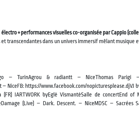
électro + performances visuelles co-organisée par Cappio (collec
s et transcendantes dans un univers immersif mêlant musique e
go – TurinAgrou & radiantt – NiceThomas Parigi – 
 – NiceFB: https://www.facebook.com/nopicturesplease.djVJ by
ica (FR) IARTWORK byEglė VismantėSalle de concertEnd of 
eDamage (Live) – Dark. Descent. – NiceMDSC – Sacrées Sa