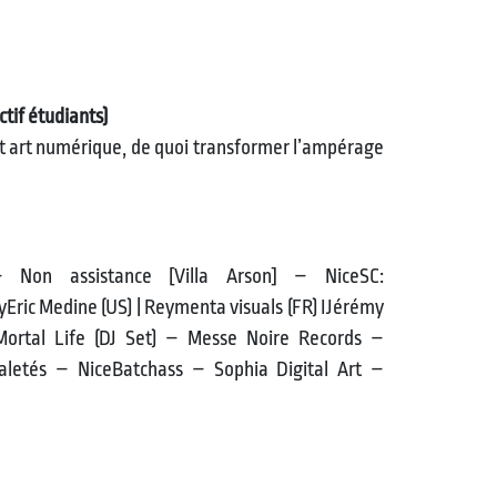
tif étudiants)
t art numérique, de quoi transformer l’ampérage
Non assistance [Villa Arson] – NiceSC:
Eric Medine (US) | Reymenta visuals (FR) IJérémy
Mortal Life (DJ Set) – Messe Noire Records –
letés – NiceBatchass – Sophia Digital Art –