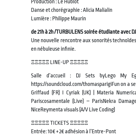
Production : Le Hublot
Danse et chorégraphie : Alicia Malialin
Lumière : Philippe Maurin
de 21h à 2h /TURBULENS soirée étudiante avec DJ 
Une nouvelle rencontre aux sonorités technoïde
en nébuleuse infinie.
ΞΞΞΞΞ LINE-UP ΞΞΞΞΞ
Salle d’accueil : DJ Sets byLego My E
https://soundcloud.com/thomasparigiFun on a set
Griffaud (FR) I Cyriak (UK) | Materia Numer
Pariscosamentale (Live) – ParisNekra Damag
NiceReymenta visuals (A/V Live Coding)
ΞΞΞΞΞ TICKETS ΞΞΞΞΞ
Entrée: 10€ + 2€ adhésion à l’Entre-Pont