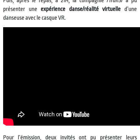
Puis, après le repas, à 21H, la compagnie /
TranS
/ a pu
présenter une
expérience
danse/réalité virtuelle
d’une
danseuse avec le casque VR.
Pour l’émission, deux invités ont pu présenter leurs