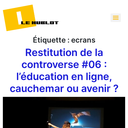
Étiquette :
ecrans
Restitution de la
controverse #06 :
l’éducation en ligne,
cauchemar ou avenir ?