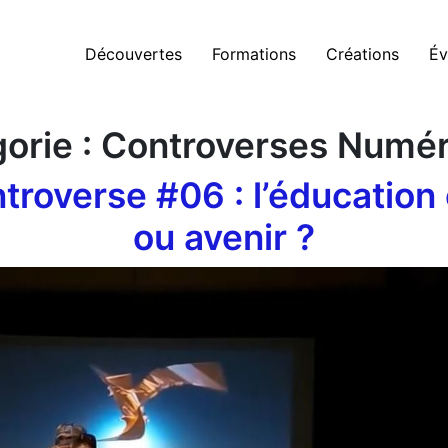
Découvertes
Formations
Créations
Év
orie :
Controverses Numér
ntroverse #06 : l’éducatio
ou avenir ?